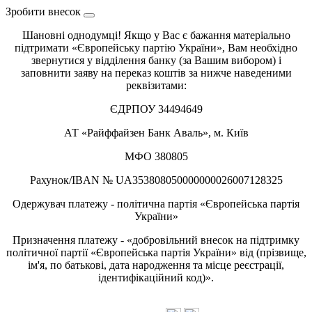
Зробити внесок
Шановні однодумці! Якщо у Вас є бажання матеріально
підтримати «Європейську партію України», Вам необхідно
звернутися у відділення банку (за Вашим вибором) і
заповнити заяву на переказ коштів за нижче наведеними
реквізитами:
ЄДРПОУ 34494649
АТ «Райффайзен Банк Аваль», м. Київ
МФО 380805
Рахунок/IBAN № UA353808050000000026007128325
Одержувач платежу - політична партія «Європейська партія
України»
Призначення платежу - «добровільний внесок на підтримку
політичної партії «Європейська партія України» від (прізвище,
ім'я, по батькові, дата народження та місце реєстрації,
ідентифікаційний код)».